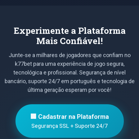
Experimente a Plataforma
Mais Confiável!
Junte-se a milhares de jogadores que confiam no
k77bet para uma experiência de jogo segura,
tecnológica e profissional. Segurança de nível
bancário, suporte 24/7 em português e tecnologia de
última geração esperam por você!
🏢 Cadastrar na Plataforma
Segurança SSL + Suporte 24/7