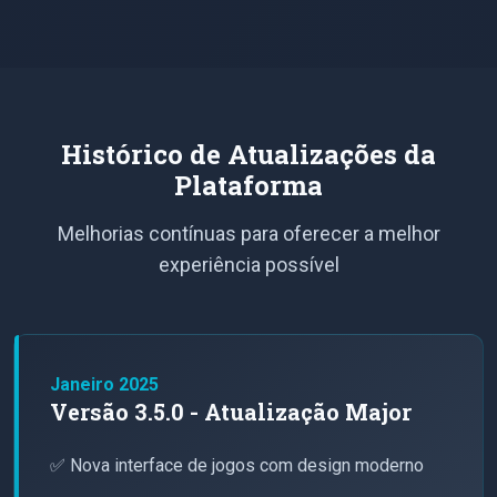
Histórico de Atualizações da
Plataforma
Melhorias contínuas para oferecer a melhor
experiência possível
Janeiro 2025
Versão 3.5.0 - Atualização Major
✅ Nova interface de jogos com design moderno