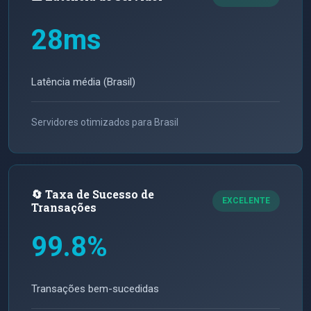
28ms
Latência média (Brasil)
Servidores otimizados para Brasil
🔄 Taxa de Sucesso de
EXCELENTE
Transações
99.8%
Transações bem-sucedidas